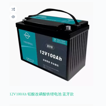
12V100Ah 铅酸改磷酸铁锂电池 蓝牙款