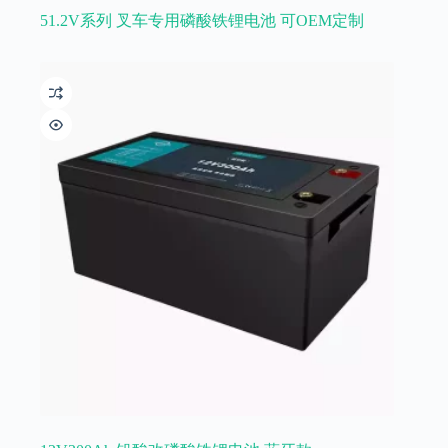
51.2V系列 叉车专用磷酸铁锂电池 可OEM定制