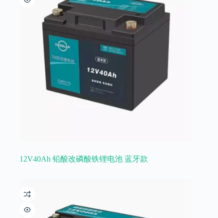
12V40Ah 铅酸改磷酸铁锂电池 蓝牙款