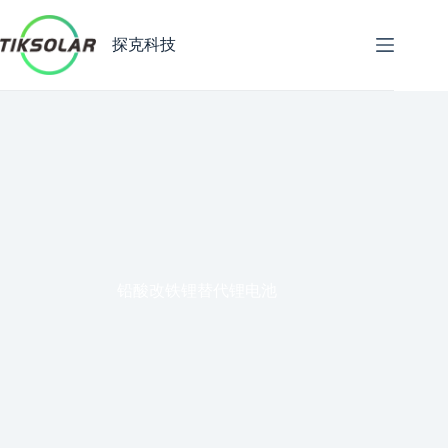
跳
至
探克科技
内
容
铅酸改铁锂替代锂电池