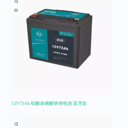
12V75Ah 铅酸改磷酸铁锂电池 蓝牙款