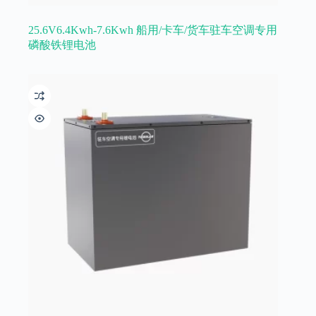
25.6V6.4Kwh-7.6Kwh 船用/卡车/货车驻车空调专用
磷酸铁锂电池