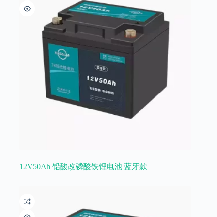
12V50Ah 铅酸改磷酸铁锂电池 蓝牙款