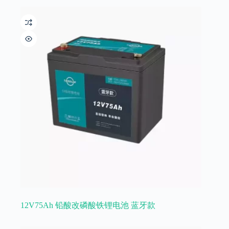
12V75Ah 铅酸改磷酸铁锂电池 蓝牙款