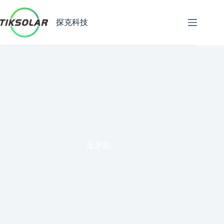
跳
至
探克科技
内
容
蓝牙款