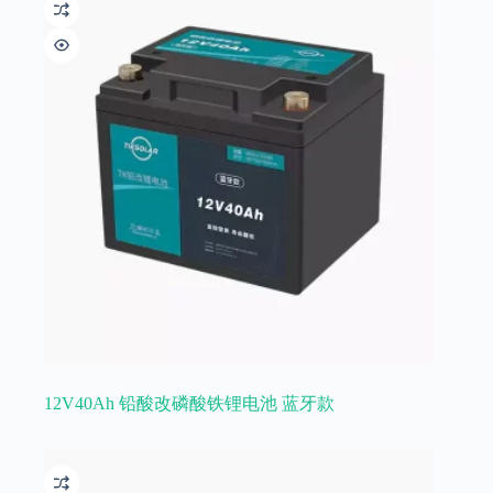
12V40Ah 铅酸改磷酸铁锂电池 蓝牙款