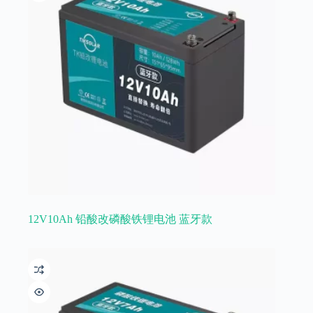
12V10Ah 铅酸改磷酸铁锂电池 蓝牙款