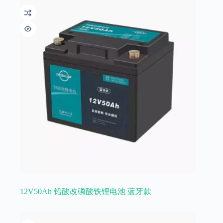
12V50Ah 铅酸改磷酸铁锂电池 蓝牙款