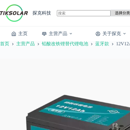
跳
至
探克科技
内
容
主页
主营产品
关于探克
首页
主营产品
铅酸改铁锂替代锂电池
蓝牙款
12V