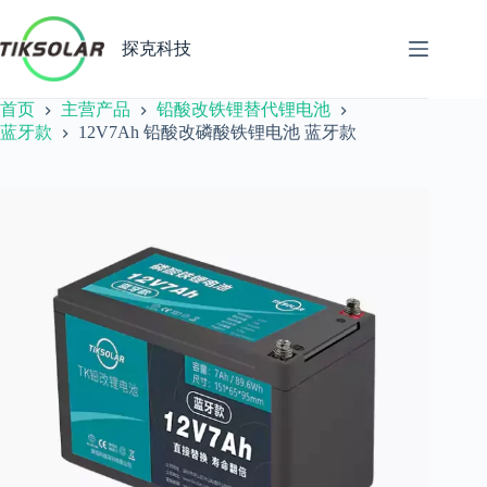
跳
至
探克科技
内
容
首页
主营产品
铅酸改铁锂替代锂电池
蓝牙款
12V7Ah 铅酸改磷酸铁锂电池 蓝牙款