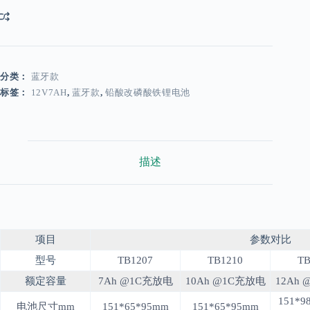
分类：
蓝牙款
标签：
12V7AH
,
蓝牙款
,
铅酸改磷酸铁锂电池
描述
项目
参数对比
型号
TB1207
TB1210
TB
额定容量
7Ah @1C充放电
10Ah @1C充放电
12Ah
151*98
电池尺寸mm
151*65*95mm
151*65*95mm