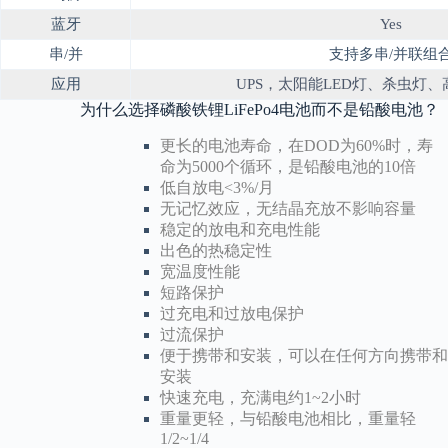
蓝牙
Yes
串/并
支持多串/并联组
应用
UPS，太阳能LED灯、杀虫灯
为什么选择磷酸铁锂LiFePo4电池而不是铅酸电池？
更长的电池寿命，在DOD为60%时，寿
命为5000个循环，是铅酸电池的10倍
低自放电<3%/月
无记忆效应，无结晶充放不影响容量
稳定的放电和充电性能
出色的热稳定性
宽温度性能
短路保护
过充电和过放电保护
过流保护
便于携带和安装，可以在任何方向携带和
安装
快速充电，充满电约1~2小时
重量更轻，与铅酸电池相比，重量轻
1/2~1/4